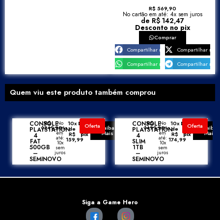
R$ 569,90
No cartão em até: 4x sem juros
de R$ 142,47
Desconto no pix
Comprar
Compartilhar no Facebook
Compartilhar no X
Compartilhar no WhatsApp
Compartilhar no 
Quem viu este produto também comprou
CONSOLE
R$
No
10x
Desconto
CONSOLE
R$
No
10x
Desconto
Oferta
Oferta
Saiba
Saiba
1349,90
cartão
1499,90
cartão
de
no
de
no
PLAYSTATION
PLAYSTATION
em
Mais
em
Mais
R$
pix
R$
pix
4
4
até:
até:
159,99
174,99
FAT
SLIM
10x
10x
500GB
1TB
sem
sem
–
juros
–
juros
SEMINOVO
SEMINOVO
Siga a Game Hero